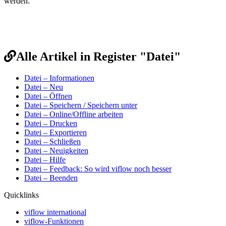
werden.
Alle Artikel in Register "Datei"
Datei – Informationen
Datei – Neu
Datei – Öffnen
Datei – Speichern / Speichern unter
Datei – Online/Offline arbeiten
Datei – Drucken
Datei – Exportieren
Datei – Schließen
Datei – Neuigkeiten
Datei – Hilfe
Datei – Feedback: So wird viflow noch besser
Datei – Beenden
Quicklinks
viflow international
viflow-Funktionen