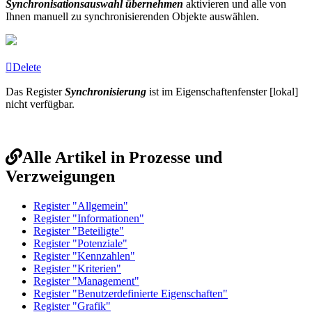
Synchronisationsauswahl übernehmen
aktivieren und alle von
Ihnen manuell zu synchronisierenden Objekte auswählen.
Delete
Das Register
Synchronisierung
ist im Eigenschaftenfenster [lokal]
nicht verfügbar.
Alle Artikel in Prozesse und
Verzweigungen
Register "Allgemein"
Register "Informationen"
Register "Beteiligte"
Register "Potenziale"
Register "Kennzahlen"
Register "Kriterien"
Register "Management"
Register "Benutzerdefinierte Eigenschaften"
Register "Grafik"