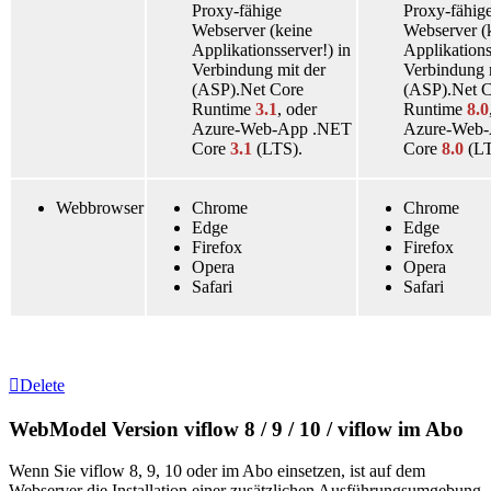
Proxy-fähige
Proxy-fähig
Webserver (keine
Webserver (
Applikationsserver!) in
Applikations
Verbindung mit der
Verbindung 
(ASP).Net Core
(ASP).Net 
Runtime
3.1
, oder
Runtime
8.0
Azure-Web-App .NET
Azure-Web
Core
3.1
(LTS).
Core
8.0
(LT
Webbrowser
Chrome
Chrome
Edge
Edge
Firefox
Firefox
Opera
Opera
Safari
Safari
Delete
WebModel Version viflow 8 / 9 / 10 / viflow im Abo
Wenn Sie viflow 8, 9, 10 oder im Abo einsetzen, ist auf dem
Webserver die Installation einer zusätzlichen Ausführungsumgebung