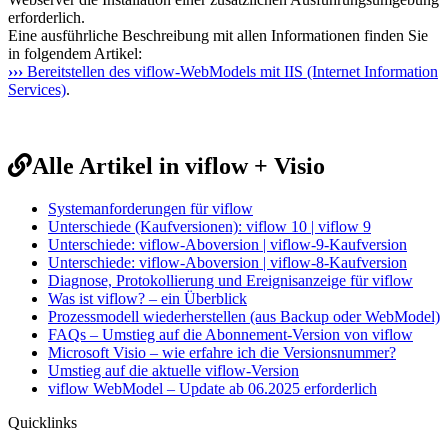
erforderlich.
Eine ausführliche Beschreibung mit allen Informationen finden Sie
in folgendem Artikel:
›››
Bereitstellen des viflow-WebModels mit IIS (Internet Information
Services)
.
Alle Artikel in viflow + Visio
Systemanforderungen für viflow
Unterschiede (Kaufversionen): viflow 10 | viflow 9
Unterschiede: viflow-Aboversion | viflow-9-Kaufversion
Unterschiede: viflow-Aboversion | viflow-8-Kaufversion
Diagnose, Protokollierung und Ereignisanzeige für viflow
Was ist viflow? – ein Überblick
Prozessmodell wiederherstellen (aus Backup oder WebModel)
FAQs – Umstieg auf die Abonnement-Version von viflow
Microsoft Visio – wie erfahre ich die Versionsnummer?
Umstieg auf die aktuelle viflow-Version
viflow WebModel – Update ab 06.2025 erforderlich
Quicklinks