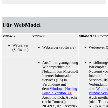
Für WebModel
viflow 7
viflow 8
viflow 9 / 10 / vi
Webserver
Webserver (Software)
Webserver (
(Software)
Ausführungsumgebung
Ausführung
Wir empfehlen die
Wir empfehl
Nutzung von Microsoft
Nutzung von
Internet Information
Internet Inf
Services (IIS) in
Services (IIS
Verbindung mit
Verbindung 
dem
Windows Hosting
dem
Window
Bundle Version
3.1
.
Bundle Ver
Auch möglich: Apache
Auch mögli
(nicht Tomcat!),
(nicht Tomca
NGINX, u.a. Reverse-
NGINX, u.a.